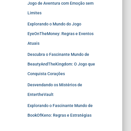
Jogo de Aventura com Emoção sem
Limites
Explorando o Mundo do Jogo
EyeOnTheMoney: Regras e Eventos
Atuais
Descubra o Fascinante Mundo de
BeautyAndTheKingdom: O Jogo que
Conquista Corações
Desvendando os Mistérios de
EntertheVault
Explorando o Fascinante Mundo de
BookOfKeno: Regras e Estratégias