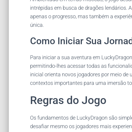
intrépidas em busca de dragões lendários. A
apenas o progresso, mas também a experiên
única.
Como Iniciar Sua Jorn
Para iniciar a sua aventura em LuckyDragon,
permitindo-lhes acessar todas as funcionali
inicial orienta novos jogadores por meio de
contextos importantes para uma imersão tot
Regras do Jogo
Os fundamentos de LuckyDragon são simple
desafiar mesmo os jogadores mais experiente