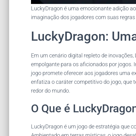
LuckyDragon é uma emocionante adição ao 
imaginação dos jogadores com suas regras 
LuckyDragon: Uma
Em um cenário digital repleto de inovaçõe
empolgante para os aficionados por jogos. I
jogo promete oferecer aos jogadores uma ex
enfatiza o caráter competitivo do jogo, que
redor do mundo.
O Que é LuckyDrago
LuckyDragon é um jogo de estratégia que co
Ambientado em terras místicas, o jogo des