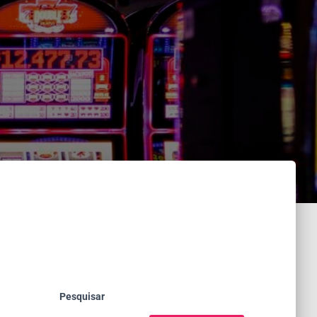
Pesquisar