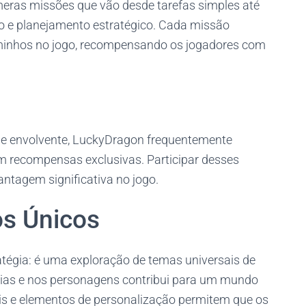
eras missões que vão desde tarefas simples até
 e planejamento estratégico. Cada missão
aminhos no jogo, recompensando os jogadores com
a e envolvente, LuckyDragon frequentemente
m recompensas exclusivas. Participar desses
ntagem significativa no jogo.
os Únicos
tégia: é uma exploração de temas universais de
órias e nos personagens contribui para um mundo
is e elementos de personalização permitem que os