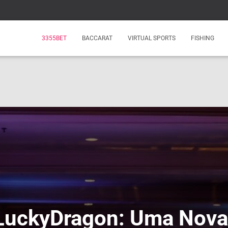
3355BET
BACCARAT
VIRTUAL SPORTS
FISHING
LuckyDragon: Uma Nova