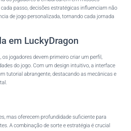
 cada passo, decisões estratégicas influenciam não
cia de jogo personalizada, tornando cada jornada
ada em LuckyDragon
 os jogadores devem primeiro criar um perfil,
dades do jogo. Com um design intuitivo, a interface
 um tutorial abrangente, destacando as mecânicas e
al.
s, mas oferecem profundidade suficiente para
s. A combinação de sorte e estratégia é crucial