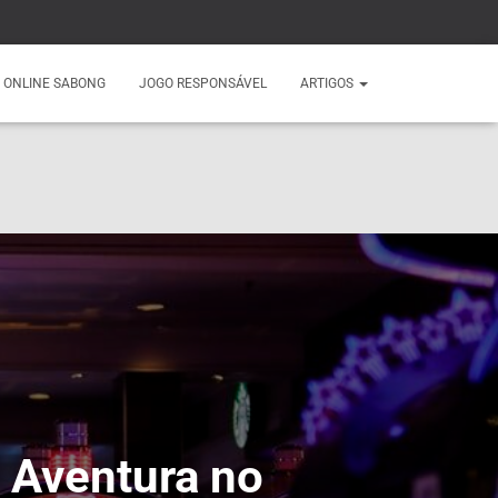
ONLINE SABONG
JOGO RESPONSÁVEL
ARTIGOS
 Aventura no