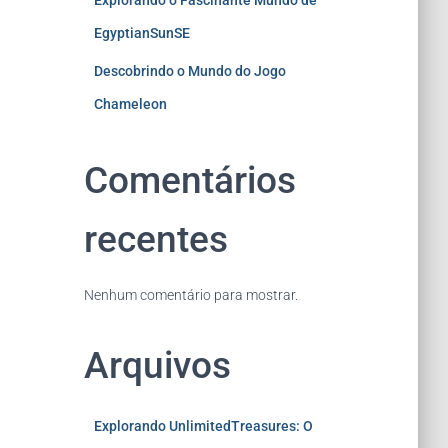
Explorando o Fascinante Mundo de
EgyptianSunSE
Descobrindo o Mundo do Jogo
Chameleon
Comentários
recentes
Nenhum comentário para mostrar.
Arquivos
Explorando UnlimitedTreasures: O