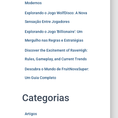
Modernos
Explorando o Jogo WolfDisco: A Nova
Sensação Entre Jogadores
Explorando o Jogo 'Billionaire': Um
Mergulho nas Regras e Estratégias
Discover the Excitement of RaveHigh:
Rules, Gameplay, and Current Trends
Descubra o Mundo de FruitNovaSuper:
Um Guia Completo
Categorias
Artigos