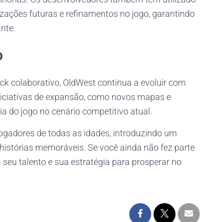
zações futuras e refinamentos no jogo, garantindo
ante.
o
ck colaborativo, OldWest continua a evoluir com
Iniciativas de expansão, como novos mapas e
a do jogo no cenário competitivo atual.
jogadores de todas as idades, introduzindo um
 histórias memoráveis. Se você ainda não fez parte
seu talento e sua estratégia para prosperar no