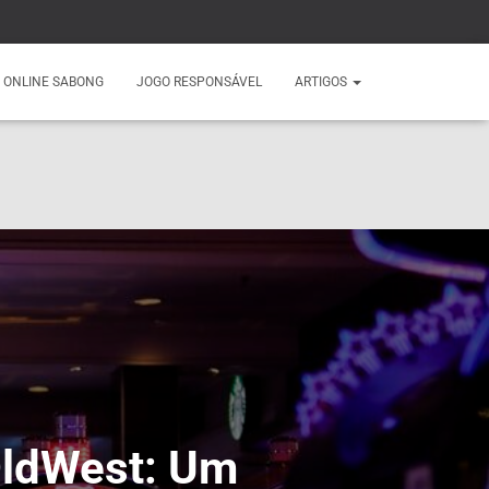
ONLINE SABONG
JOGO RESPONSÁVEL
ARTIGOS
OldWest: Um