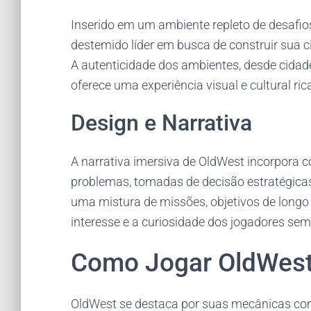
Inserido em um ambiente repleto de desafio
destemido líder em busca de construir sua c
A autenticidade dos ambientes, desde cidad
oferece uma experiência visual e cultural ric
Design e Narrativa
A narrativa imersiva de OldWest incorpora
problemas, tomadas de decisão estratégica
uma mistura de missões, objetivos de longo
interesse e a curiosidade dos jogadores se
Como Jogar OldWes
OldWest se destaca por suas mecânicas com