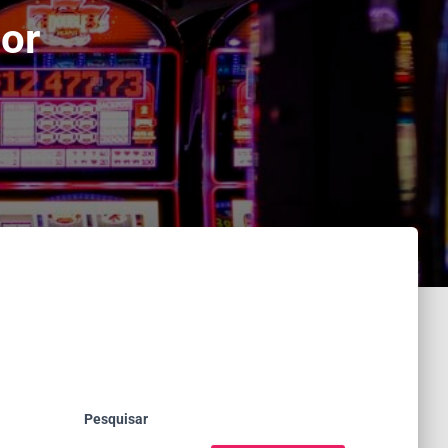
dor
Pesquisar