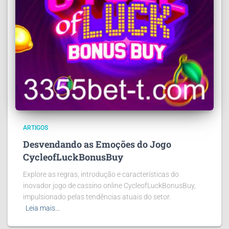
ARTIGOS
Desvendando as Emoções do Jogo
CycleofLuckBonusBuy
Explore as regras, introdução e características do
inovador jogo de cassino online CycleofLuckBonusBuy,
impulsionado pelas tendências atuais do setor.
Leia mais…