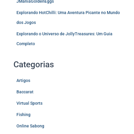
JManiaGoldenEggs
Explorando HotChilli: Uma Aventura Picante no Mundo
dos Jogos
Explorando o Universo de JollyTreasures: Um Guia
Completo
Categorias
Artigos
Baccarat
Virtual Sports
Fishing
Online Sabong