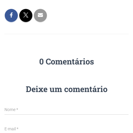
0 Comentários
Deixe um comentário
Nome
*
E-mail
*