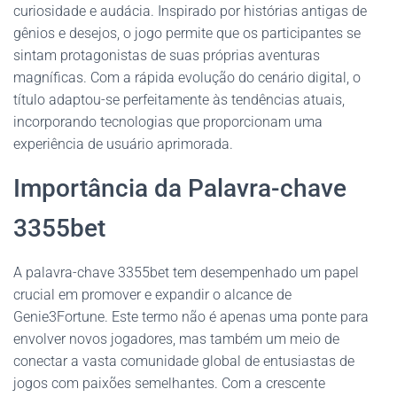
curiosidade e audácia. Inspirado por histórias antigas de
gênios e desejos, o jogo permite que os participantes se
sintam protagonistas de suas próprias aventuras
magníficas. Com a rápida evolução do cenário digital, o
título adaptou-se perfeitamente às tendências atuais,
incorporando tecnologias que proporcionam uma
experiência de usuário aprimorada.
Importância da Palavra-chave
3355bet
A palavra-chave 3355bet tem desempenhado um papel
crucial em promover e expandir o alcance de
Genie3Fortune. Este termo não é apenas uma ponte para
envolver novos jogadores, mas também um meio de
conectar a vasta comunidade global de entusiastas de
jogos com paixões semelhantes. Com a crescente