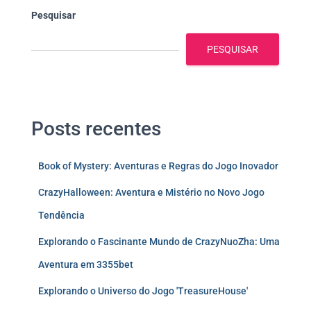
Pesquisar
PESQUISAR
Posts recentes
Book of Mystery: Aventuras e Regras do Jogo Inovador
CrazyHalloween: Aventura e Mistério no Novo Jogo
Tendência
Explorando o Fascinante Mundo de CrazyNuoZha: Uma
Aventura em 3355bet
Explorando o Universo do Jogo 'TreasureHouse'