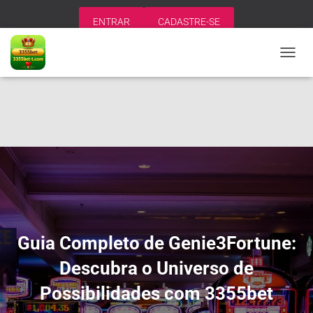
ENTRAR
CADASTRE-SE
A
L
T
E
R
N
A
R
N
A
V
E
G
A
Guia Completo de Genie3Fortune:
Ç
Ã
Descubra o Universo de
O
Possibilidades com 3355bet