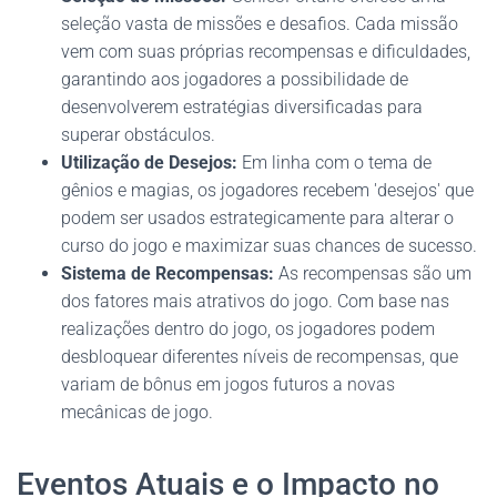
seleção vasta de missões e desafios. Cada missão
vem com suas próprias recompensas e dificuldades,
garantindo aos jogadores a possibilidade de
desenvolverem estratégias diversificadas para
superar obstáculos.
Utilização de Desejos:
Em linha com o tema de
gênios e magias, os jogadores recebem 'desejos' que
podem ser usados estrategicamente para alterar o
curso do jogo e maximizar suas chances de sucesso.
Sistema de Recompensas:
As recompensas são um
dos fatores mais atrativos do jogo. Com base nas
realizações dentro do jogo, os jogadores podem
desbloquear diferentes níveis de recompensas, que
variam de bônus em jogos futuros a novas
mecânicas de jogo.
Eventos Atuais e o Impacto no