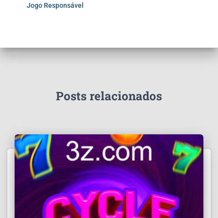
Jogo Responsável
Posts relacionados