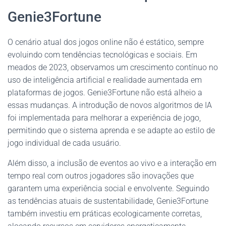
Genie3Fortune
O cenário atual dos jogos online não é estático, sempre
evoluindo com tendências tecnológicas e sociais. Em
meados de 2023, observamos um crescimento contínuo no
uso de inteligência artificial e realidade aumentada em
plataformas de jogos. Genie3Fortune não está alheio a
essas mudanças. A introdução de novos algoritmos de IA
foi implementada para melhorar a experiência de jogo,
permitindo que o sistema aprenda e se adapte ao estilo de
jogo individual de cada usuário.
Além disso, a inclusão de eventos ao vivo e a interação em
tempo real com outros jogadores são inovações que
garantem uma experiência social e envolvente. Seguindo
as tendências atuais de sustentabilidade, Genie3Fortune
também investiu em práticas ecologicamente corretas,