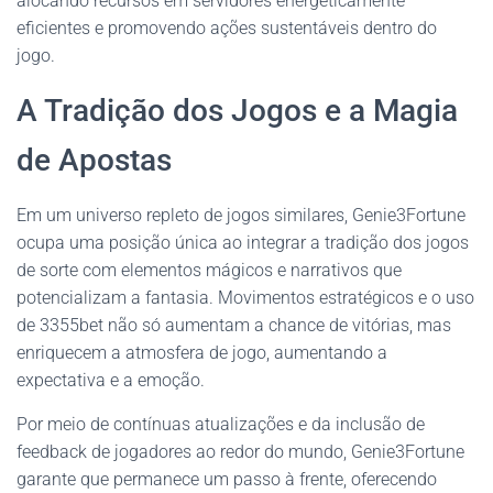
alocando recursos em servidores energeticamente
eficientes e promovendo ações sustentáveis dentro do
jogo.
A Tradição dos Jogos e a Magia
de Apostas
Em um universo repleto de jogos similares, Genie3Fortune
ocupa uma posição única ao integrar a tradição dos jogos
de sorte com elementos mágicos e narrativos que
potencializam a fantasia. Movimentos estratégicos e o uso
de 3355bet não só aumentam a chance de vitórias, mas
enriquecem a atmosfera de jogo, aumentando a
expectativa e a emoção.
Por meio de contínuas atualizações e da inclusão de
feedback de jogadores ao redor do mundo, Genie3Fortune
garante que permanece um passo à frente, oferecendo