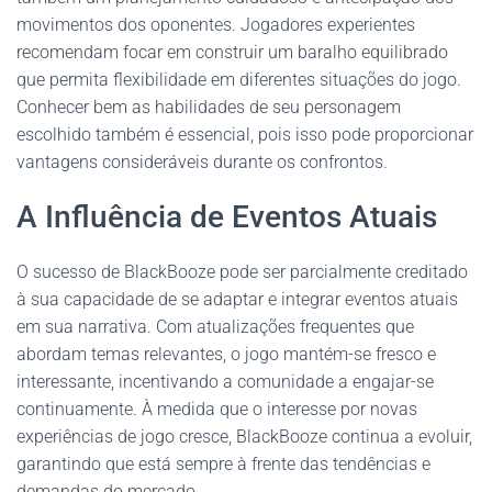
movimentos dos oponentes. Jogadores experientes
recomendam focar em construir um baralho equilibrado
que permita flexibilidade em diferentes situações do jogo.
Conhecer bem as habilidades de seu personagem
escolhido também é essencial, pois isso pode proporcionar
vantagens consideráveis durante os confrontos.
A Influência de Eventos Atuais
O sucesso de BlackBooze pode ser parcialmente creditado
à sua capacidade de se adaptar e integrar eventos atuais
em sua narrativa. Com atualizações frequentes que
abordam temas relevantes, o jogo mantém-se fresco e
interessante, incentivando a comunidade a engajar-se
continuamente. À medida que o interesse por novas
experiências de jogo cresce, BlackBooze continua a evoluir,
garantindo que está sempre à frente das tendências e
demandas do mercado.