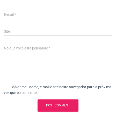
E-mail
*
Site
No que você está pensando?
Salvar meu nome, e-mail e site neste navegador para a próxima
vez que eu comentar.