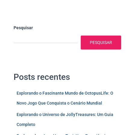
Pesquisar
PESQUISAR
Posts recentes
Explorando o Fascinante Mundo de OctopusLife: O
Novo Jogo Que Conquista o Cenário Mundial
Explorando o Universo de JollyTreasures: Um Guia
Completo