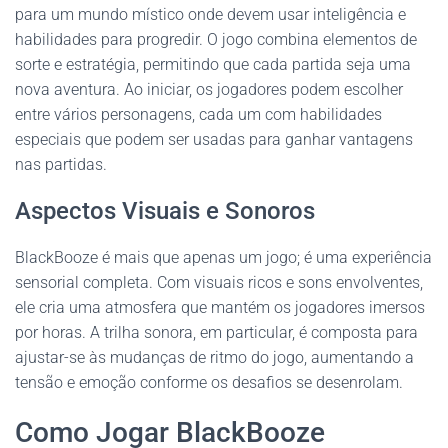
para um mundo místico onde devem usar inteligência e
habilidades para progredir. O jogo combina elementos de
sorte e estratégia, permitindo que cada partida seja uma
nova aventura. Ao iniciar, os jogadores podem escolher
entre vários personagens, cada um com habilidades
especiais que podem ser usadas para ganhar vantagens
nas partidas.
Aspectos Visuais e Sonoros
BlackBooze é mais que apenas um jogo; é uma experiência
sensorial completa. Com visuais ricos e sons envolventes,
ele cria uma atmosfera que mantém os jogadores imersos
por horas. A trilha sonora, em particular, é composta para
ajustar-se às mudanças de ritmo do jogo, aumentando a
tensão e emoção conforme os desafios se desenrolam.
Como Jogar BlackBooze