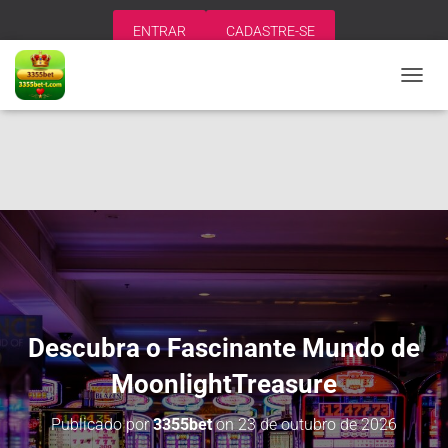
ENTRAR
CADASTRE-SE
A
L
T
E
R
N
A
R
N
A
V
E
G
A
Descubra o Fascinante Mundo de
Ç
Ã
MoonlightTreasure
O
Publicado por
3355bet
on
23 de outubro de 2026