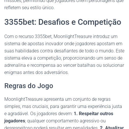
missões, permitindo que jogadores criem personagens que
refletem seu estilo único.
3355bet: Desafios e Competição
Com o recurso 3355bet, MoonlightTreasure introduz um
sistema de apostas inovador onde jogadores apostam em
suas habilidades contra desafiantes de todo o mundo. Este
sistema eleva a competição, proporcionando um senso de
adrenalina e recompensa ao vencer batalhas ou solucionar
enigmas antes dos adversários.
Regras do Jogo
MoonlightTreasure apresenta um conjunto de regras
simples, mas cruciais, para garantir uma experiência justa
e agradável. Os jogadores devem:
1. Respeitar outros
jogadores
; qualquer comportamento agressivo ou
desrespeitoso poderá resultar em penalidades.
2. Atualizar