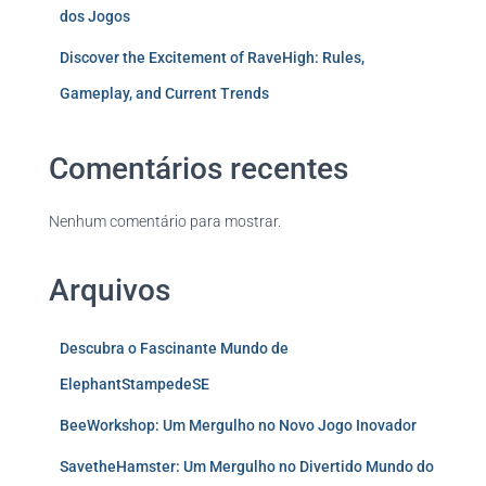
dos Jogos
Discover the Excitement of RaveHigh: Rules,
Gameplay, and Current Trends
Comentários recentes
Nenhum comentário para mostrar.
Arquivos
Descubra o Fascinante Mundo de
ElephantStampedeSE
BeeWorkshop: Um Mergulho no Novo Jogo Inovador
SavetheHamster: Um Mergulho no Divertido Mundo do