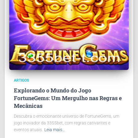
ARTIGOS
Explorando o Mundo do Jogo
FortuneGems: Um Mergulho nas Regras e
Mecânicas
Descubra o emocionante universo de FortuneGems, um
jogo inovador da 3355bet, com regras cativantes e
eventos atuais.
Leia mais…