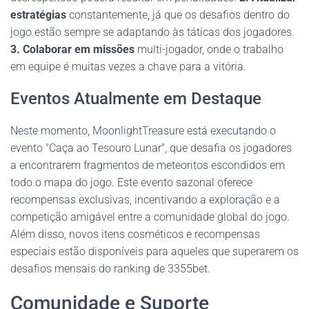
estratégias
constantemente, já que os desafios dentro do
jogo estão sempre se adaptando às táticas dos jogadores.
3. Colaborar em missões
multi-jogador, onde o trabalho
em equipe é muitas vezes a chave para a vitória.
Eventos Atualmente em Destaque
Neste momento, MoonlightTreasure está executando o
evento "Caça ao Tesouro Lunar", que desafia os jogadores
a encontrarem fragmentos de meteoritos escondidos em
todo o mapa do jogo. Este evento sazonal oferece
recompensas exclusivas, incentivando a exploração e a
competição amigável entre a comunidade global do jogo.
Além disso, novos itens cosméticos e recompensas
especiais estão disponíveis para aqueles que superarem os
desafios mensais do ranking de 3355bet.
Comunidade e Suporte