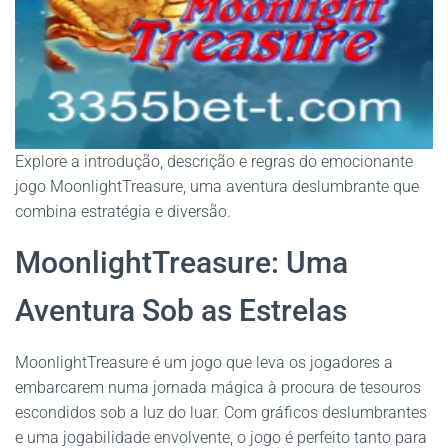
Explore a introdução, descrição e regras do emocionante
jogo MoonlightTreasure, uma aventura deslumbrante que
combina estratégia e diversão.
MoonlightTreasure: Uma
Aventura Sob as Estrelas
MoonlightTreasure é um jogo que leva os jogadores a
embarcarem numa jornada mágica à procura de tesouros
escondidos sob a luz do luar. Com gráficos deslumbrantes
e uma jogabilidade envolvente, o jogo é perfeito tanto para