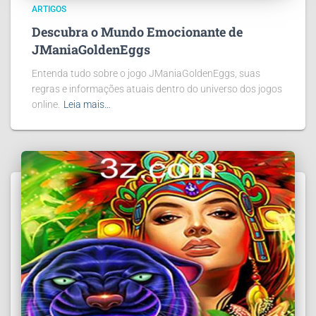
ARTIGOS
Descubra o Mundo Emocionante de
JManiaGoldenEggs
Entenda tudo sobre o jogo JManiaGoldenEggs, suas
regras e informações atuais dentro do universo dos jogos
online.
Leia mais…