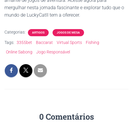
amante de jogos de aventura. Acesse agora para
mergulhar nesta jornada fascinante e explorar tudo que o
mundo de LuckyCatII tem a oferecer.
Categorias:
ARTIGOS
JOGOS DE MESA
Tags:
3355bet
Baccarat
Virtual Sports
Fishing
Online Sabong
Jogo Responsável
0 Comentários