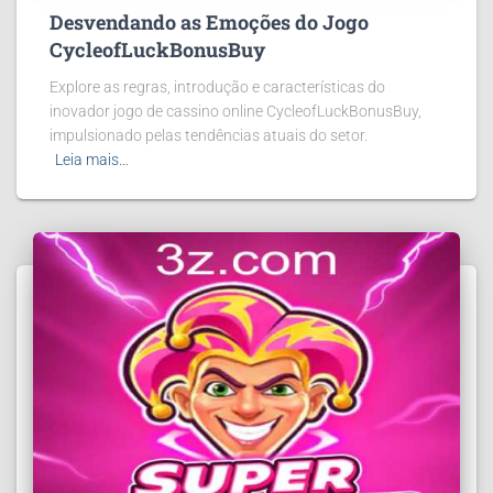
Desvendando as Emoções do Jogo
CycleofLuckBonusBuy
Explore as regras, introdução e características do
inovador jogo de cassino online CycleofLuckBonusBuy,
impulsionado pelas tendências atuais do setor.
Leia mais…