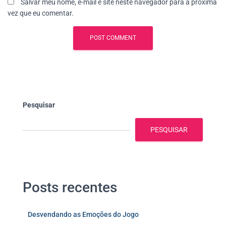
Salvar meu nome, e-mail e site neste navegador para a próxima
vez que eu comentar.
Pesquisar
PESQUISAR
Posts recentes
Desvendando as Emoções do Jogo