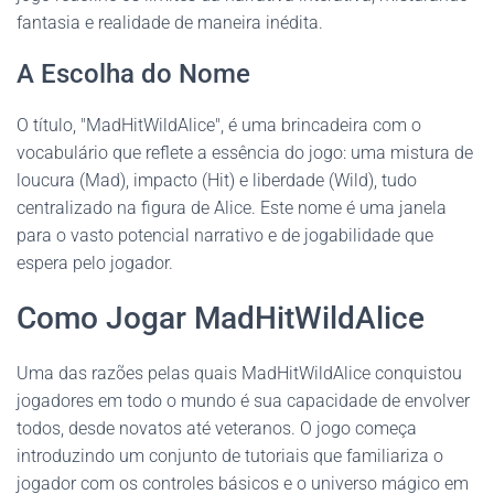
fantasia e realidade de maneira inédita.
A Escolha do Nome
O título, "MadHitWildAlice", é uma brincadeira com o
vocabulário que reflete a essência do jogo: uma mistura de
loucura (Mad), impacto (Hit) e liberdade (Wild), tudo
centralizado na figura de Alice. Este nome é uma janela
para o vasto potencial narrativo e de jogabilidade que
espera pelo jogador.
Como Jogar MadHitWildAlice
Uma das razões pelas quais MadHitWildAlice conquistou
jogadores em todo o mundo é sua capacidade de envolver
todos, desde novatos até veteranos. O jogo começa
introduzindo um conjunto de tutoriais que familiariza o
jogador com os controles básicos e o universo mágico em