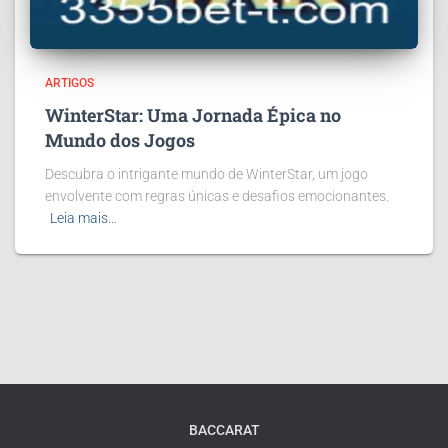
ARTIGOS
WinterStar: Uma Jornada Épica no
Mundo dos Jogos
Descubra o intrigante mundo de WinterStar, um jogo
envolvente com regras únicas e desafios emocionantes.
Leia mais…
BACCARAT