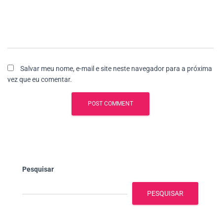
Salvar meu nome, e-mail e site neste navegador para a próxima
vez que eu comentar.
Pesquisar
PESQUISAR