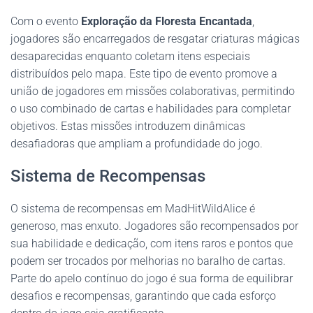
Com o evento
Exploração da Floresta Encantada
,
jogadores são encarregados de resgatar criaturas mágicas
desaparecidas enquanto coletam itens especiais
distribuídos pelo mapa. Este tipo de evento promove a
união de jogadores em missões colaborativas, permitindo
o uso combinado de cartas e habilidades para completar
objetivos. Estas missões introduzem dinâmicas
desafiadoras que ampliam a profundidade do jogo.
Sistema de Recompensas
O sistema de recompensas em MadHitWildAlice é
generoso, mas enxuto. Jogadores são recompensados por
sua habilidade e dedicação, com itens raros e pontos que
podem ser trocados por melhorias no baralho de cartas.
Parte do apelo contínuo do jogo é sua forma de equilibrar
desafios e recompensas, garantindo que cada esforço