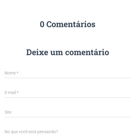
0 Comentários
Deixe um comentário
Nome
*
E-mail
*
Site
No que você está pensando?