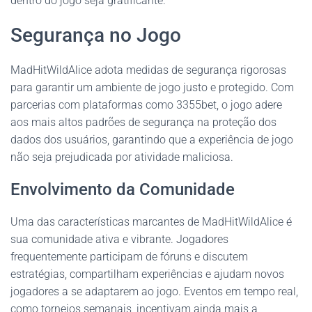
dentro do jogo seja gratificante.
Segurança no Jogo
MadHitWildAlice adota medidas de segurança rigorosas
para garantir um ambiente de jogo justo e protegido. Com
parcerias com plataformas como 3355bet, o jogo adere
aos mais altos padrões de segurança na proteção dos
dados dos usuários, garantindo que a experiência de jogo
não seja prejudicada por atividade maliciosa.
Envolvimento da Comunidade
Uma das características marcantes de MadHitWildAlice é
sua comunidade ativa e vibrante. Jogadores
frequentemente participam de fóruns e discutem
estratégias, compartilham experiências e ajudam novos
jogadores a se adaptarem ao jogo. Eventos em tempo real,
como torneios semanais, incentivam ainda mais a