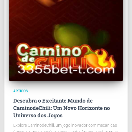
ARTIGOS
Descubra o Excitante Mundo de
CaminodeChili: Um Novo Horizonte no
Universo dos Jogos
Explore CaminodeChili, um jogo inovador com mecânicas
únicas e uma experiência envolvente. Aprenda sobre suas