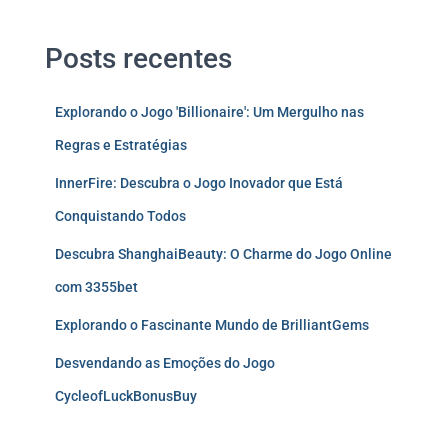
Posts recentes
Explorando o Jogo 'Billionaire': Um Mergulho nas
Regras e Estratégias
InnerFire: Descubra o Jogo Inovador que Está
Conquistando Todos
Descubra ShanghaiBeauty: O Charme do Jogo Online
com 3355bet
Explorando o Fascinante Mundo de BrilliantGems
Desvendando as Emoções do Jogo
CycleofLuckBonusBuy