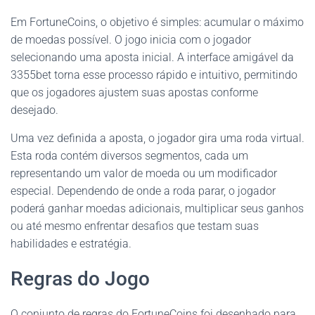
Em FortuneCoins, o objetivo é simples: acumular o máximo
de moedas possível. O jogo inicia com o jogador
selecionando uma aposta inicial. A interface amigável da
3355bet torna esse processo rápido e intuitivo, permitindo
que os jogadores ajustem suas apostas conforme
desejado.
Uma vez definida a aposta, o jogador gira uma roda virtual.
Esta roda contém diversos segmentos, cada um
representando um valor de moeda ou um modificador
especial. Dependendo de onde a roda parar, o jogador
poderá ganhar moedas adicionais, multiplicar seus ganhos
ou até mesmo enfrentar desafios que testam suas
habilidades e estratégia.
Regras do Jogo
O conjunto de regras do FortuneCoins foi desenhado para