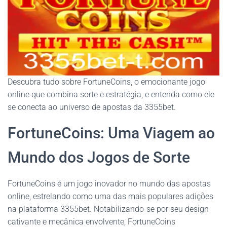
Descubra tudo sobre FortuneCoins, o emocionante jogo
online que combina sorte e estratégia, e entenda como ele
se conecta ao universo de apostas da 3355bet.
FortuneCoins: Uma Viagem ao
Mundo dos Jogos de Sorte
FortuneCoins é um jogo inovador no mundo das apostas
online, estrelando como uma das mais populares adições
na plataforma 3355bet. Notabilizando-se por seu design
cativante e mecânica envolvente, FortuneCoins