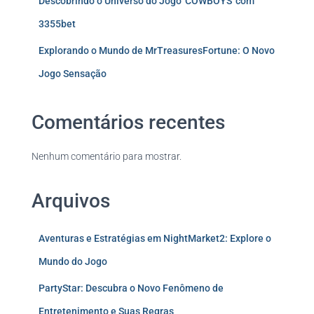
Descobrindo o Universo do Jogo 'COWBOYS' com
3355bet
Explorando o Mundo de MrTreasuresFortune: O Novo
Jogo Sensação
Comentários recentes
Nenhum comentário para mostrar.
Arquivos
Aventuras e Estratégias em NightMarket2: Explore o
Mundo do Jogo
PartyStar: Descubra o Novo Fenômeno de
Entretenimento e Suas Regras