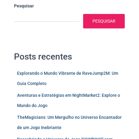
Pesquisar
PESQUISAR
Posts recentes
Explorando o Mundo Vibrante de RaveJump2M: Um
Guia Completo
Aventuras e Estratégias em NightMarket2: Explore o
Mundo do Jogo
TheMagicians: Um Mergulho no Universo Encantador
de um Jogo Inebriante