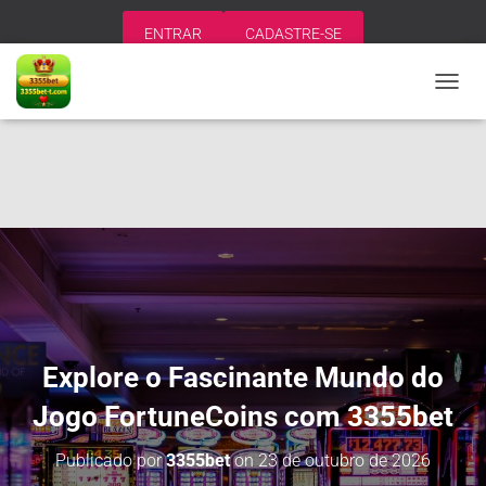
ENTRAR
CADASTRE-SE
A
L
T
E
R
N
A
R
N
A
V
E
G
A
Explore o Fascinante Mundo do
Ç
Ã
Jogo FortuneCoins com 3355bet
O
Publicado por
3355bet
on
23 de outubro de 2026