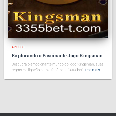
ARTIGOS
Explorando o Fascinante Jogo Kingsman
Descubra o emocionante mundo do jogo 'Kingsman', suas
regras e a ligação com o fenômeno '3355bet'.
Leia mais…