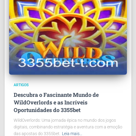
ARTIGOS
Descubra o Fascinante Mundo de
WildOverlords e as Incríveis
Oportunidades do 3355bet
WildOverlords: Uma jornada épica no mundo dos jogos
digitais, combinando estratégia e aventura com a emoção
das apostas do 3355bet.
Leia mais…