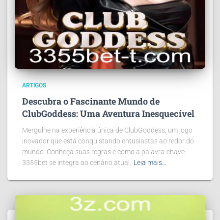
ARTIGOS
Descubra o Fascinante Mundo de
ClubGoddess: Uma Aventura Inesquecível
Mergulhe na experiência única de ClubGoddess, um jogo
inovador que está conquistando entusiastas ao redor do
mundo. Conheça suas regras e como a palavra-chave
3355bet se integra ao cenário atual.
Leia mais…