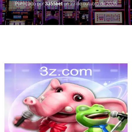
Publicado por
3355bet
on
23 de outubro de 2026