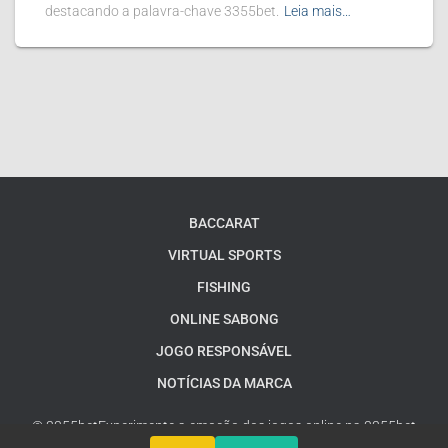
destacando a palavra-chave 3355bet.
Leia mais…
BACCARAT
VIRTUAL SPORTS
FISHING
ONLINE SABONG
JOGO RESPONSÁVEL
NOTÍCIAS DA MARCA
© 3355betExperimente a emoção dos jogos online na 3355bet