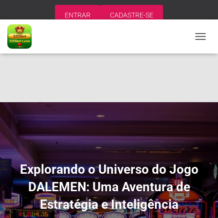
ENTRAR
CADASTRE-SE
A
L
T
E
R
N
A
R
N
A
V
E
G
A
Explorando o Universo do Jogo
Ç
Ã
DALEMEN: Uma Aventura de
O
Estratégia e Inteligência